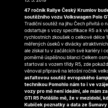
47 ročník Rallye Český Krumlov bud
soutěžního vozu Volkswagen Polo GT
Tradiční soutěž na jihu Čech přivítá o
odstartuje s vozy specifikace R5 a k 
rychlostních zkoušek o celkové délce 1
měřených úseků v divácky atraktivních l
ale získal tu v začátcích své kariéry i
poměrně úspěšnou bilanci Celkem osmkrá
startoval s vozem třídy R5, zde pokaž
věnoval přípravě na letošní ročník ve
asfaltovou soutěž evropského šampio
technikou Pomohlo nám to i ve vzá
vozy pro mě není ideální, ale mám z
GTI R5 Potěšilo mě, že v mezidobí, 
Kubíček poznatky a data ze Šumavy P