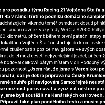
e pro posádku týmu Racing 21 Vojtěcha Štajfa 
I R5 v rámci třetího podniku domácího šampio
 nadcházejícím víkendu téměř osmdesát dosud přihl
vidění budou rovněž vozy třídy WRC a S2000 Rally
60 kilometrů, přičemž během první páteční etapy a
okalitách Vojtěch Štajf odstartuje do krumlovské s
 cenné zkušenosti z pozice navigátora Ve svých dos
t dojel mezi deseti nejrychlejšími jezdci, přičemž
dé bodoval celkově pátým místem v cíli Podobný vý
lkou pozornost
„Jsem rád, že jsme s Veronikou p
nátu, což je dobrá příprava na Český Krumlov,
jemné souhře při navigování Samozřejmě neust
ase možnost porovnávat a využívat některé pozn
kdy jsme byli soutěžit na Kanárských ostrovech
řipravil také plán pondělního testu a musím po