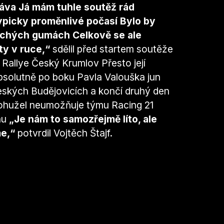
ráva Já mám tuhle soutěž rád
typicky proměnlivé počasí Bylo by
 suchých gumách Celkově se ale
ty v ruce,“
sdělil před startem soutěže
 Rallye Český Krumlov Přesto její
absolutně po boku Pavla Valouška jun
Českých Budějovicích a končí druhý den
bohužel neumožňuje týmu Racing 21
nu
„Je nám to samozřejmě líto, ale
me,“
potvrdil Vojtěch Štajf.