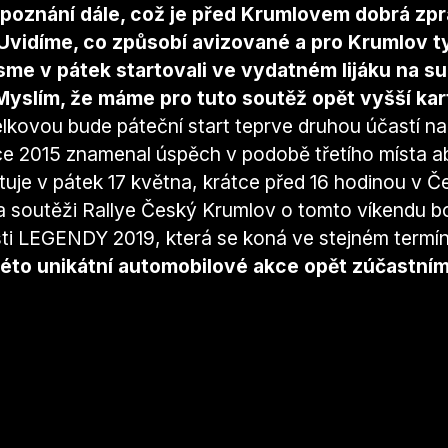
 poznání dále, což je před Krumlovem dobrá zp
o Uvidíme, co způsobí avizované a pro Krumlov 
 jsme v pátek startovali ve vydatném lijáku na
Myslím, že máme pro tuto soutěž opět vyšší kar
lkovou bude páteční start teprve druhou účastí na
roce 2015 znamenal úspěch v podobě třetího místa 
tuje v pátek 17 května, krátce před 16 hodinou v 
 soutěži Rallye Český Krumlov o tomto víkendu 
sti LEGENDY 2019, která se koná ve stejném termí
této unikátní automobilové akce opět zúčastní