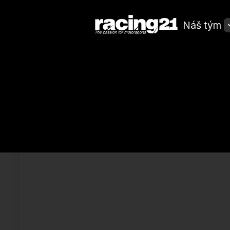
Racing21
Náš tým