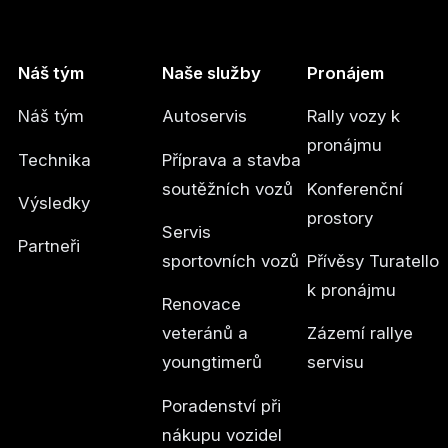
Náš tým
Naše služby
Pronájem
Náš tým
Autoservis
Rally vozy k
pronájmu
Technika
Příprava a stavba
soutěžních vozů
Konferenční
Výsledky
prostory
Servis
Partneři
sportovních vozů
Přívěsy Turatello
k pronájmu
Renovace
veteránů a
Zázemí rallye
youngtimerů
servisu
Poradenství při
nákupu vozidel