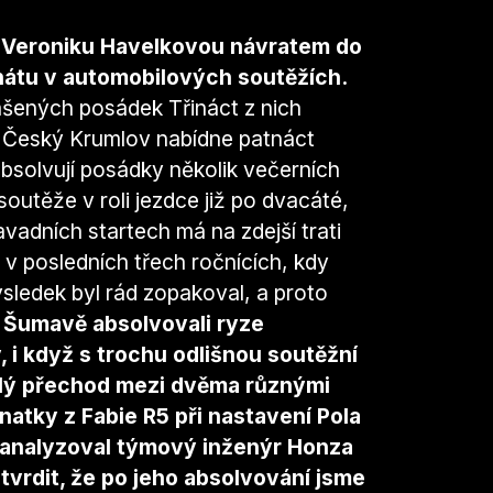
a Veroniku Havelkovou návratem do
nátu v automobilových soutěžích.
ášených posádek Třináct z nich
e Český Krumlov nabídne patnáct
bsolvují posádky několik večerních
outěže v roli jezdce již po dvacáté,
avadních startech má na zdejší trati
 v posledních třech ročnících, kdy
sledek byl rád zopakoval, a proto
o Šumavě absolvovali ryze
 i když s trochu odlišnou soutěžní
álý přechod mezi dvěma různými
atky z Fabie R5 při nastavení Pola
, analyzoval týmový inženýr Honza
tvrdit, že po jeho absolvování jsme