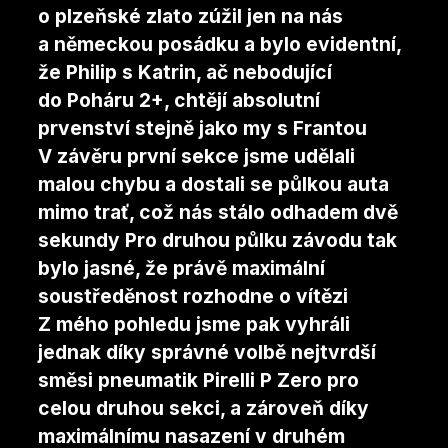
o plzeňské zlato zúžil jen na nás
a německou posádku a bylo evidentní,
že Philip s Katrin, ač nebodující
do Poháru 2+, chtějí absolutní
prvenství stejně jako my s Frantou
V závěru první sekce jsme udělali
malou chybu a dostali se půlkou auta
mimo trať, což nás stálo odhadem dvě
sekundy Pro druhou půlku závodu tak
bylo jasné, že právě maximální
soustředěnost rozhodne o vítězi
Z mého pohledu jsme pak vyhráli
jednak díky správné volbě nejtvrdší
směsi pneumatik Pirelli P Zero pro
celou druhou sekci, a zároveň díky
maximálnímu nasazení v druhém