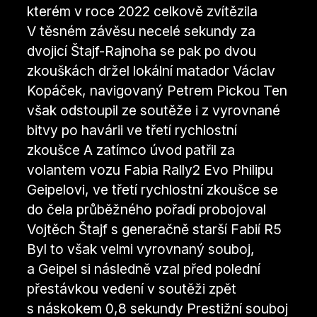
kterém v roce 2022 celkově zvítězila
V těsném závěsu necelé sekundy za
dvojicí Štajf-Rajnoha se pak po dvou
zkouškách držel lokální matador Václav
Kopáček, navigovaný Petrem Pickou Ten
však odstoupil ze soutěže i z vyrovnané
bitvy po havárii ve třetí rychlostní
zkoušce A zatímco úvod patřil za
volantem vozu Fabia Rally2 Evo Philipu
Geipelovi, ve třetí rychlostní zkoušce se
do čela průběžného pořadí probojoval
Vojtěch Štajf s generačně starší Fabií R5
Byl to však velmi vyrovnaný souboj,
a Geipel si následně vzal před polední
přestávkou vedení v soutěži zpět
s náskokem 0,8 sekundy Prestižní souboj