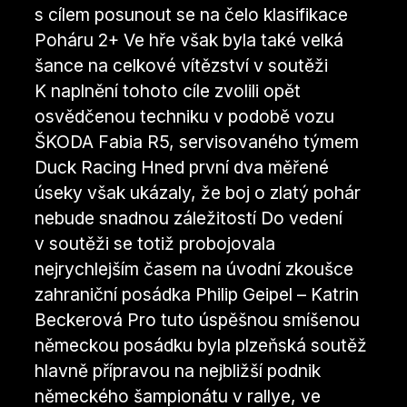
s cílem posunout se na čelo klasifikace
Poháru 2+ Ve hře však byla také velká
šance na celkové vítězství v soutěži
K naplnění tohoto cíle zvolili opět
osvědčenou techniku v podobě vozu
ŠKODA Fabia R5, servisovaného týmem
Duck Racing Hned první dva měřené
úseky však ukázaly, že boj o zlatý pohár
nebude snadnou záležitostí Do vedení
v soutěži se totiž probojovala
nejrychlejším časem na úvodní zkoušce
zahraniční posádka Philip Geipel – Katrin
Beckerová Pro tuto úspěšnou smíšenou
německou posádku byla plzeňská soutěž
hlavně přípravou na nejbližší podnik
německého šampionátu v rallye, ve