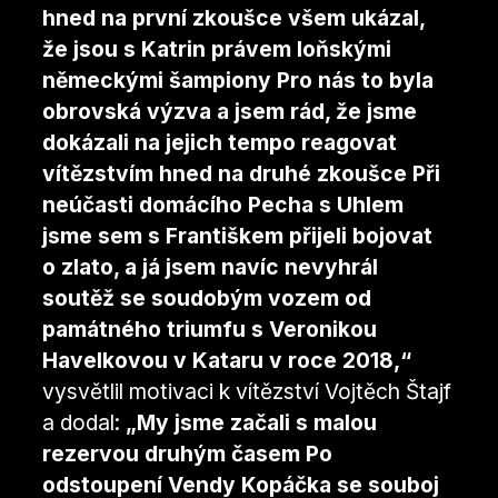
hned na první zkoušce všem ukázal,
že jsou s Katrin právem loňskými
německými šampiony Pro nás to byla
obrovská výzva a jsem rád, že jsme
dokázali na jejich tempo reagovat
vítězstvím hned na druhé zkoušce Při
neúčasti domácího Pecha s Uhlem
jsme sem s Františkem přijeli bojovat
o zlato, a já jsem navíc nevyhrál
soutěž se soudobým vozem od
památného triumfu s Veronikou
Havelkovou v Kataru v roce 2018,“
vysvětlil motivaci k vítězství Vojtěch Štajf
a dodal:
„My jsme začali s malou
rezervou druhým časem Po
odstoupení Vendy Kopáčka se souboj