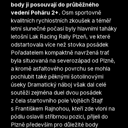
body ji posouvají do průběžného
vedení Poháru 2+.
Osm sportovně
kvalitních rychlostních zkoušek a téměř
letní slunečné počasí byly hlavními taháky
letošní Lak Racing Rally Plzeň, ve které
odstartovala více než stovka posádek
Pořadatelem kompaktně navržená trať
byla situovaná na severozápad od Plzně,
a kromě asfaltového povrchu se mohla
pochlubit také pěknými šotolinovými
úseky Dramatický náboj však dal celé
soutěži zejména duel dvou posádek
z čela startovního pole Vojtěch Štajf
s Františkem Rajnohou, kteří zde vloni na
pódiu oslavili stříbrnou pozici, přijeli do
Plzně především pro důležité body