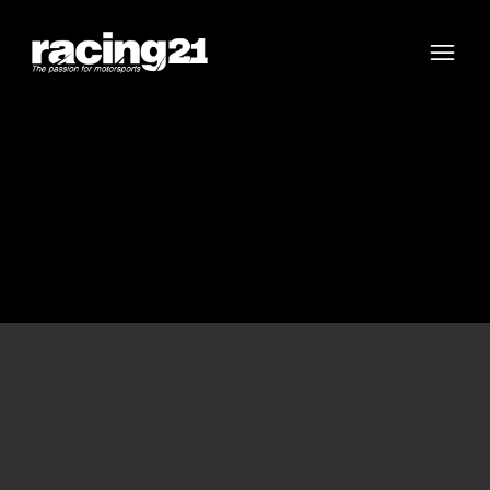
Racing21
Open