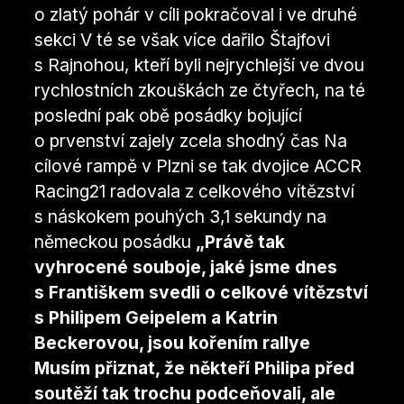
o zlatý pohár v cíli pokračoval i ve druhé
sekci V té se však více dařilo Štajfovi
s Rajnohou, kteří byli nejrychlejší ve dvou
rychlostních zkouškách ze čtyřech, na té
poslední pak obě posádky bojující
o prvenství zajely zcela shodný čas Na
cílové rampě v Plzni se tak dvojice ACCR
Racing21 radovala z celkového vítězství
s náskokem pouhých 3,1 sekundy na
německou posádku
„Právě tak
vyhrocené souboje, jaké jsme dnes
s Františkem svedli o celkové vítězství
s Philipem Geipelem a Katrin
Beckerovou, jsou kořením rallye
Musím přiznat, že někteří Philipa před
soutěží tak trochu podceňovali, ale