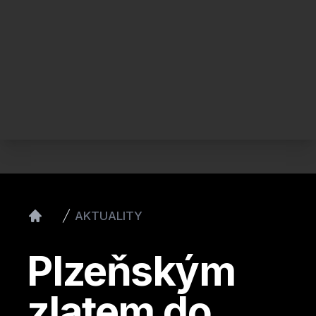
AKTUALITY
Home
Plzeňským
zlatem do