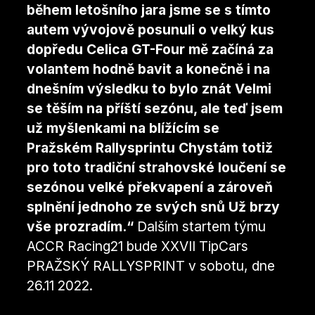
během letošního jara jsme se s tímto
autem vývojově posunuli o velký kus
dopředu Celica GT-Four mě začíná za
volantem hodně bavit a konečně i na
dnešním výsledku to bylo znát Velmi
se těším na příští sezónu, ale teď jsem
už myšlenkami na blížícím se
Pražském Rallysprintu Chystám totiž
pro toto tradiční strahovské loučení se
sezónou velké překvapení a zároveň
splnění jednoho ze svých snů Už brzy
vše prozradím.“
Dalším startem týmu
ACCR Racing21 bude XXVII TipCars
PRAŽSKÝ RALLYSPRINT v sobotu, dne
26.11 2022.