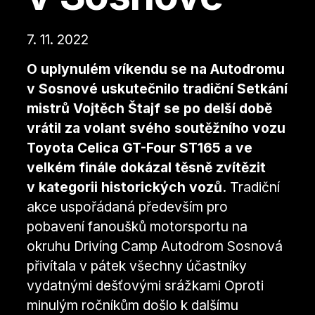
7. 11. 2022
O uplynulém víkendu se na Autodromu
v Sosnové uskutečnilo tradiční Setkání
mistrů Vojtěch Štajf se po delší době
vrátil za volant svého soutěžního vozu
Toyota Celica GT-Four ST165 a ve
velkém finále dokázal těsně zvítězit
v kategorii historických vozů.
Tradiční
akce uspořádaná především pro
pobavení fanoušků motorsportu na
okruhu Drivíng Camp Autodrom Sosnová
přivítala v pátek všechny účastníky
vydatnými dešťovými srážkami Oproti
minulým ročníkům došlo k dalšímu