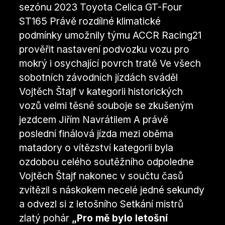
sezónu 2023 Toyota Celica GT-Four
ST165 Právě rozdílné klimatické
podmínky umožnily týmu ACCR Racing21
prověřit nastavení podvozku vozu pro
mokrý i osychající povrch tratě Ve všech
sobotních závodních jízdách sváděl
Vojtěch Štajf v kategorii historických
vozů velmi těsné souboje se zkušeným
jezdcem Jiřím Navrátilem A právě
poslední finálová jízda mezi oběma
matadory o vítězství kategorii byla
ozdobou celého soutěžního odpoledne
Vojtěch Štajf nakonec v součtu časů
zvítězil s náskokem necelé jedné sekundy
a odvezl si z letošního Setkání mistrů
zlatý pohár
„Pro mě bylo letošní