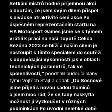
Setkání mistrů hodně příjemnou akcí
a doufám, že jsem svým dílem přispěl
k divácké atraktivitě celé akce Po
úspěšném reprezentačním startu na
FIA Motosport Games jsme se s týmem
vrátili k práci na naší Toyotě Celica
Sezóna 2023 se blíží a naším cílem je
nastoupit s tímto speciálem do soutěží
s odpovídající výkonností jak v oblasti
technických parametrů, tak ve
spolehlivosti,“
poodhalil budoucí plány
týmu Vojtěch Štajf a dodal:
„Do Sosnové
jsme přijeli s novou sadou tlumičů
a jsem moc rád, že se tady naskytla
možnost ji vyzkoušet v různých
podmínkách Po úvodní nelehké době