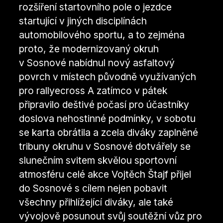
rozšíření startovního pole o jezdce
startující v jiných disciplínách
automobilového sportu, a to zejména
proto, že modernizovaný okruh
v Sosnové nabídnul nový asfaltový
povrch v místech původně využívaných
pro rallyecross A zatímco v pátek
připravilo deštivé počasí pro účastníky
doslova nehostinné podmínky, v sobotu
se karta obrátila a zcela diváky zaplněné
tribuny okruhu v Sosnové dotvářely se
slunečním svitem skvělou sportovní
atmosféru celé akce Vojtěch Štajf přijel
do Sosnové s cílem nejen pobavit
všechny přihlížející diváky, ale také
vývojově posunout svůj soutěžní vůz pro