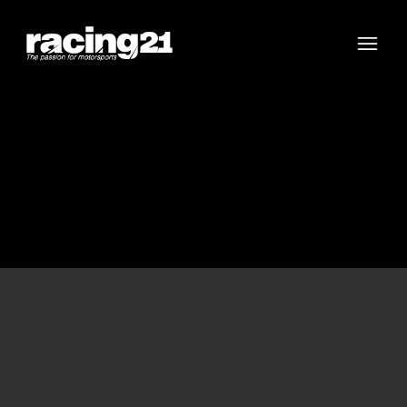
Racing21
Open