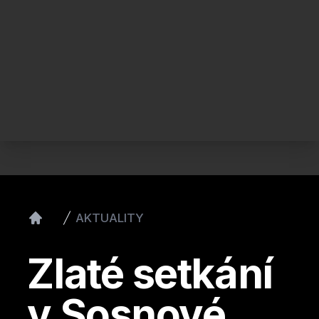
AKTUALITY
Home
Zlaté setkání
v Sosnové